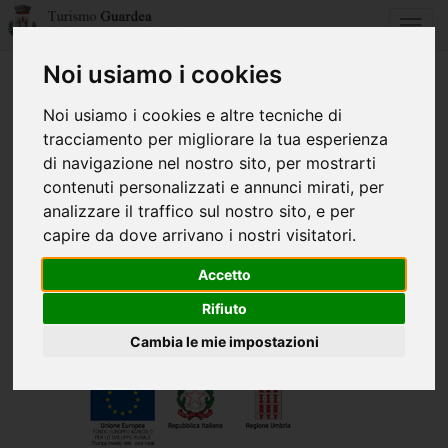
Toggl
navig
Noi usiamo i cookies
Home
Credits
Noi usiamo i cookies e altre tecniche di
tracciamento per migliorare la tua esperienza
CREDITS
di navigazione nel nostro sito, per mostrarti
contenuti personalizzati e annunci mirati, per
Il progetto grafico e lo sviluppato del sito è stato curato dalla:
analizzare il traffico sul nostro sito, e per
Dream Factory design
capire da dove arrivano i nostri visitatori.
Tel. 0744.220853
Fax 0744.226027
Accetto
www.dreamfactorydesign.it
info@dreamfactorydesign.it
Rifiuto
Cambia le mie impostazioni