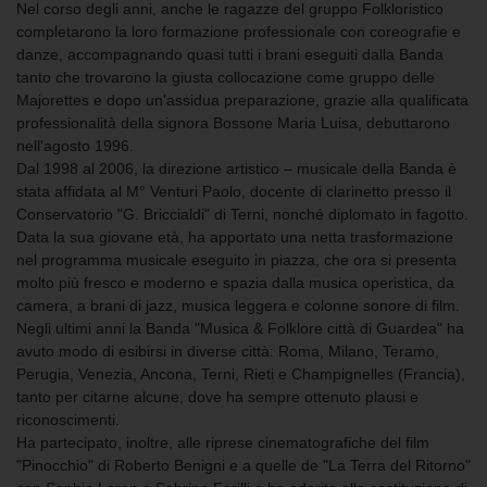
Nel corso degli anni, anche le ragazze del gruppo Folkloristico
completarono la loro formazione professionale con coreografie e
danze, accompagnando quasi tutti i brani eseguiti dalla Banda
tanto che trovarono la giusta collocazione come gruppo delle
Majorettes e dopo un'assidua preparazione, grazie alla qualificata
professionalità della signora Bossone Maria Luisa, debuttarono
nell'agosto 1996.
Dal 1998 al 2006, la direzione artistico – musicale della Banda è
stata affidata al M° Venturi Paolo, docente di clarinetto presso il
Conservatorio "G. Briccialdi" di Terni, nonché diplomato in fagotto.
Data la sua giovane età, ha apportato una netta trasformazione
nel programma musicale eseguito in piazza, che ora si presenta
molto più fresco e moderno e spazia dalla musica operistica, da
camera, a brani di jazz, musica leggera e colonne sonore di film.
Negli ultimi anni la Banda "Musica & Folklore città di Guardea" ha
avuto modo di esibirsi in diverse città: Roma, Milano, Teramo,
Perugia, Venezia, Ancona, Terni, Rieti e Champignelles (Francia),
tanto per citarne alcune, dove ha sempre ottenuto plausi e
riconoscimenti.
Ha partecipato, inoltre, alle riprese cinematografiche del film
"Pinocchio" di Roberto Benigni e a quelle de "La Terra del Ritorno"