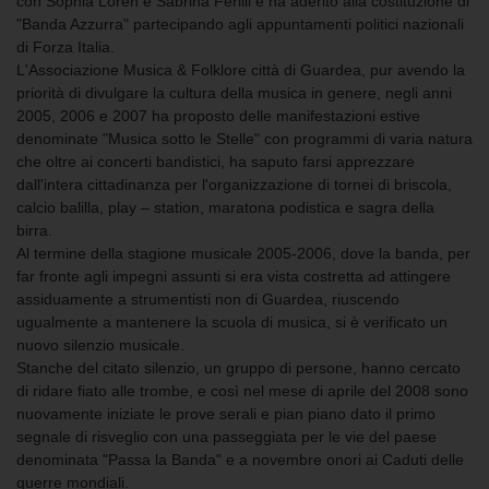
con Sophia Loren e Sabrina Ferilli e ha aderito alla costituzione di
"Banda Azzurra" partecipando agli appuntamenti politici nazionali
di Forza Italia.
L'Associazione Musica & Folklore città di Guardea, pur avendo la
priorità di divulgare la cultura della musica in genere, negli anni
2005, 2006 e 2007 ha proposto delle manifestazioni estive
denominate "Musica sotto le Stelle" con programmi di varia natura
che oltre ai concerti bandistici, ha saputo farsi apprezzare
dall'intera cittadinanza per l'organizzazione di tornei di briscola,
calcio balilla, play – station, maratona podistica e sagra della
birra.
Al termine della stagione musicale 2005-2006, dove la banda, per
far fronte agli impegni assunti si era vista costretta ad attingere
assiduamente a strumentisti non di Guardea, riuscendo
ugualmente a mantenere la scuola di musica, si è verificato un
nuovo silenzio musicale.
Stanche del citato silenzio, un gruppo di persone, hanno cercato
di ridare fiato alle trombe, e così nel mese di aprile del 2008 sono
nuovamente iniziate le prove serali e pian piano dato il primo
segnale di risveglio con una passeggiata per le vie del paese
denominata "Passa la Banda" e a novembre onori ai Caduti delle
guerre mondiali.