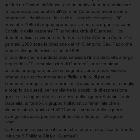
guidati da Costantini Alfonso, che ne sentiva in modo particolare
la mancanza, sostenuto dall'Amm.ne Comunale, avvertì come
imperativo il desiderio di far sì che il silenzio cessasse; il 30
novembre 1986 il gruppo promotore si riunì e si organizzò come
Consiglio della nascente "Filarmonica città di Guardea", il cui
debutto ufficiale avvenne per la Festa di Sant'Antonio Abate il 17
gennaio 1988 sotto la direzione del M° D'Antonio Cav. Paolo che
rimase alla guida artistica fino al 1998.
Si può dire che la suddetta data sancisca l'inizio della vita a largo
raggio della "Filarmonica città di Guardea"; una vita piena,
animata, impegnata, anche se segnata, come è delle vicende
umane, da qualche momento difficile, grigio, di pausa.
I momenti tranquilli, però, sereni, di slancio hanno avuto la meglio
e proprio da questi, per ampliarne la possibilità di espressione,
grazie alla disponibilità e la cortesia della signora Sabatini Tonti
Gabriella, si formò un gruppo Folkloristico femminile che si
plasmò sotto la guida del M° Donatelli prima e della signora
Evangelisti Luana poi, e che ebbe il suo debutto il 30 agosto
1989.
La Filarmonica assunse il nome, che tuttora la qualifica, di Banda
"Musica & Folklore Città di Guardea".