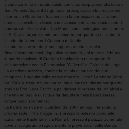
L'anno corrente è iniziato subito con la partecipazione alla festa di
Sant'Antonio Abate, il 17 gennaio, proseguito con le processioni
ricorrenti a Guardea e frazioni, con la partecipazione al raduno
bandistico svoltosi a Spoleto in occasione della manifestazione di
apertura del Festival dei Due Mondi, con i festeggiamenti in onore
di S. Cecilia organizzando un concerto per quartetto di clarinetti,
chiudendo l'anno con il Concerto di Natale.
Il lento trascorrere degli anni apporta a tutte le realtà
l'invecchiamento così, dopo diversi incontri, dal mese di febbraio,
la banda musicale di Guardea ha allacciato un rapporto di
collaborazione con la Filarmonica "G. Verdi" di Civitella del Lago.
La direzione artistica, nonché la scuola di musica dei due
complessi è seguita dallo stesso maestro, il prof. Lamberto Alcini.
Nel 2004 è stata istituita una scuola di musica, diretta per quattro
anni dal Prof. Luca Pacifici e poi ripresa di recente dal M° Alcini e
che fino ad oggi è riuscita a far debuttare nella banda stessa
cinque nuovi strumentisti.
La banda musicale di Guardea, dal 1987 ad oggi, ha avuto la
propria sede in Via Piagge, n. 1 presso la palestra comunale,
attualmente trasferita in via Roma 5, presso il palazzo Comunale
dove si svolgeranno regolarmente le prove serali della Banda,